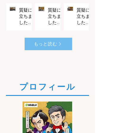
質疑に
質疑に
質疑に
立ちま
立ちま
立ちま
した
した
した
（文教
（文教
（国民
6月25日
4月20日
4月20日
科学委
科学委
生活・
員会）
員会）
経済に
もっと読む
関する
調査会
​プロフィール